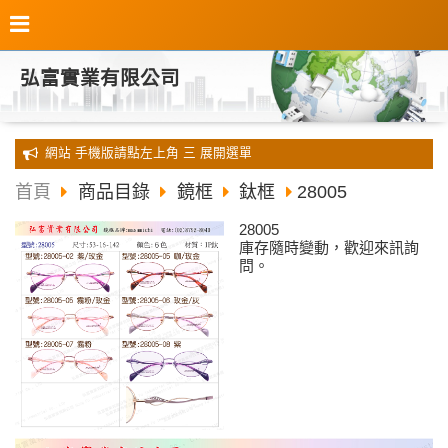
弘富實業有限公司
全新 網站 手機版請點左上角 三 展開選單
首頁
商品目錄
鏡框
鈦框
28005
28005
庫存隨時變動，歡迎來訊詢
問。