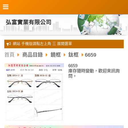
弘富實業有限公司
全新 網站 手機版請點左上角 三 展開選單
首頁
商品目錄
鏡框
鈦框
6659
6659
庫存隨時變動，歡迎來訊詢
問。