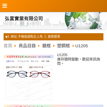
弘富實業有限公司
全新 網站 手機版請點左上角 三 展開選單
首頁
商品目錄
鏡框
塑鋼框
U1205
U1205
庫存隨時變動，歡迎來訊詢
問。