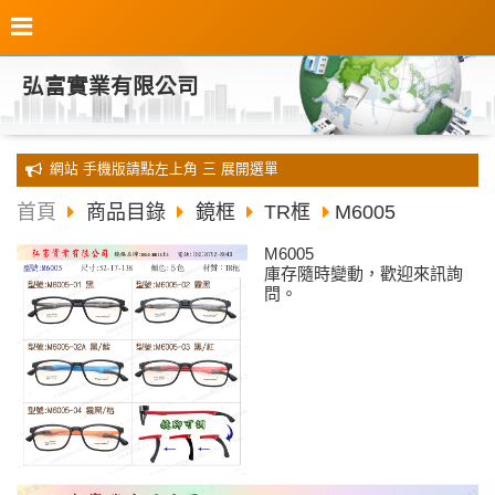
弘富實業有限公司
全新 網站 手機版請點左上角 三 展開選單
首頁
商品目錄
鏡框
TR框
M6005
M6005
庫存隨時變動，歡迎來訊詢
問。