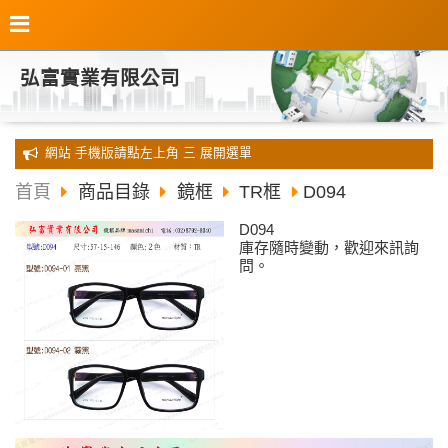
弘富實業有限公司
全新 網站 手機版請點左上角 三 展開選單
首頁
商品目錄
鏡框
TR框
D094
D094
庫存隨時變動，歡迎來訊詢
問。