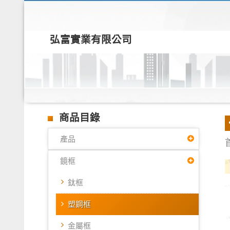
弘富實業有限公司
商品目錄
產品
鏡框
鈦框
塑鋼框
金屬框