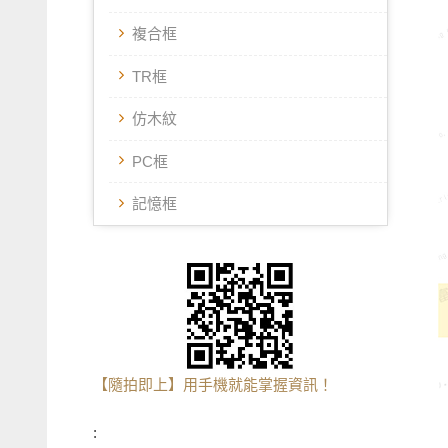
複合框
TR框
仿木紋
PC框
記憶框
【隨拍即上】用手機就能掌握資訊！
: