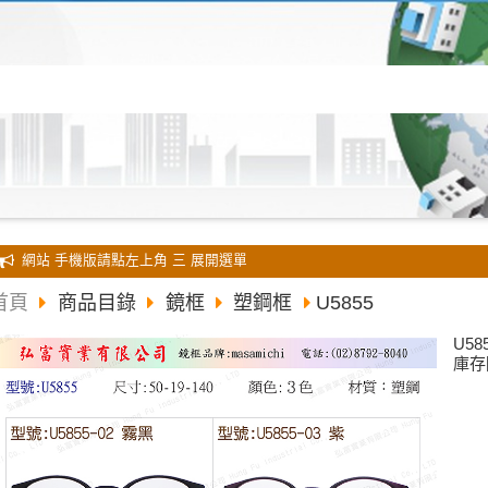
全新 網站 手機版請點左上角 三 展開選單
首頁
商品目錄
鏡框
塑鋼框
U5855
U58
庫存