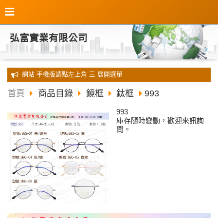
弘富實業有限公司
全新 網站 手機版請點左上角 三 展開選單
首頁
商品目錄
鏡框
鈦框
993
993
庫存隨時變動，歡迎來訊詢
問。