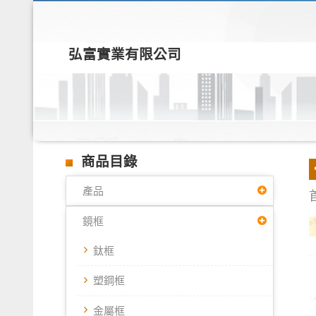
弘富實業有限公司
商品目錄
產品
鏡框
鈦框
塑鋼框
金屬框