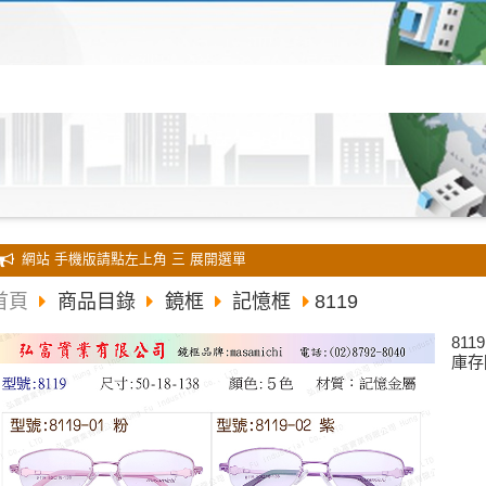
全新 網站 手機版請點左上角 三 展開選單
首頁
商品目錄
鏡框
記憶框
8119
8119
庫存