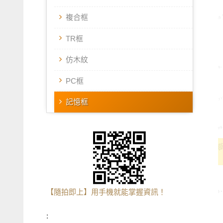
複合框
TR框
仿木紋
PC框
記憶框
【隨拍即上】用手機就能掌握資訊！
: