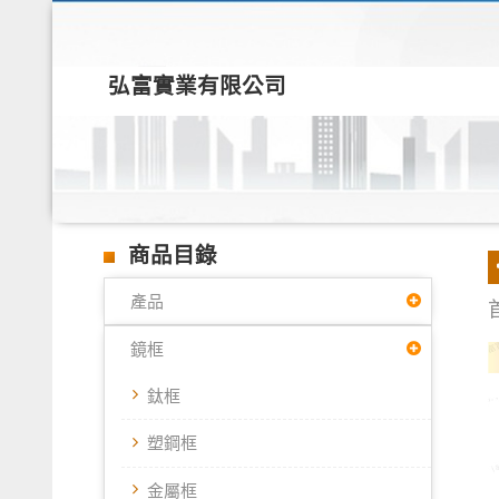
弘富實業有限公司
商品目錄
產品
鏡框
鈦框
塑鋼框
金屬框