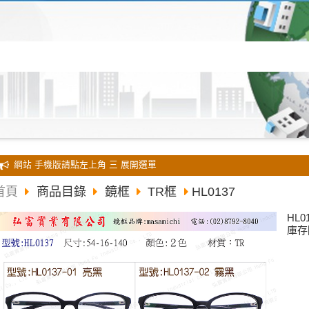
全新 網站 手機版請點左上角 三 展開選單
首頁
商品目錄
鏡框
TR框
HL0137
HL0
庫存