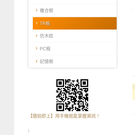
複合框
TR框
仿木紋
PC框
記憶框
【隨拍即上】用手機就能掌握資訊！
: