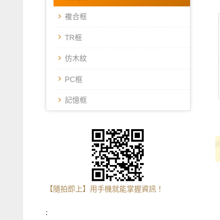
複合框
TR框
仿木紋
PC框
記憶框
【隨拍即上】用手機就能掌握資訊！
: