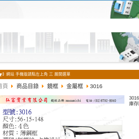
全新 網站 手機版請點左上角 三 展開選單
首頁
商品目錄
鏡框
金屬框
3016
3016
庫存