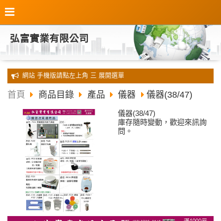
弘富實業有限公司
全新 網站 手機版請點左上角 三 展開選單
首頁
商品目錄
產品
儀器
儀器(38/47)
儀器(38/47)
庫存隨時變動，歡迎來訊詢
問。