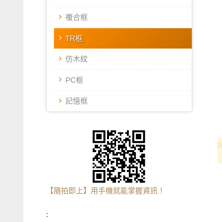
複合框
TR框
仿木紋
PC框
記憶框
【隨拍即上】用手機就能掌握資訊！
: