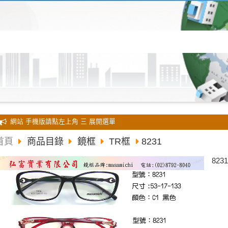
全新 網站 手機版請點左上角 三 展開選單
首頁
商品目錄
鏡框
TR框
8231
8231