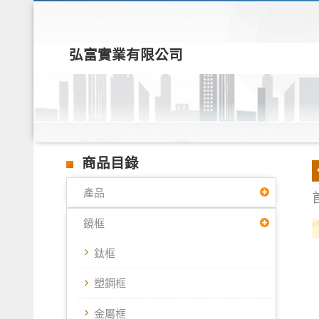
弘富實業有限公司
商品目錄
產品
鏡框
鈦框
塑鋼框
金屬框