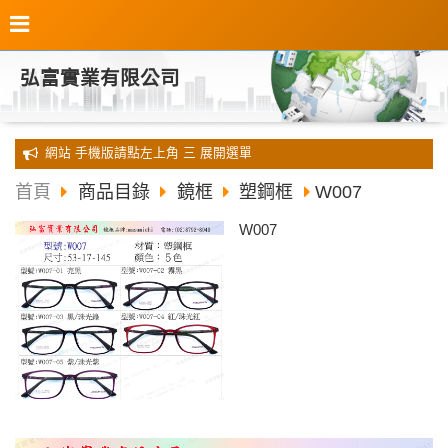
弘富實業有限公司
全新 網站 手機版請點左上角 三 展開選單
首頁
商品目錄
鏡框
塑鋼框
W007
W007