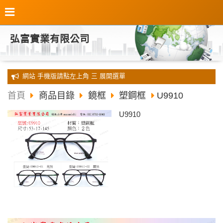
弘富實業有限公司
全新 網站 手機版請點左上角 三 展開選單
首頁
商品目錄
鏡框
塑鋼框
U9910
U9910