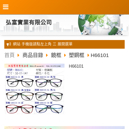
弘富實業有限公司
全新 網站 手機版請點左上角 三 展開選單
首頁
商品目錄
鏡框
塑鋼框
H66101
H66101