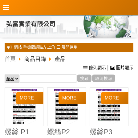
弘富實業有限公司
全新 網站 手機版請點左上角 三 展開選單
首頁
商品目錄
產品
|
條列顯示
圖片顯示
螺絲 P1
螺絲P2
螺絲P3